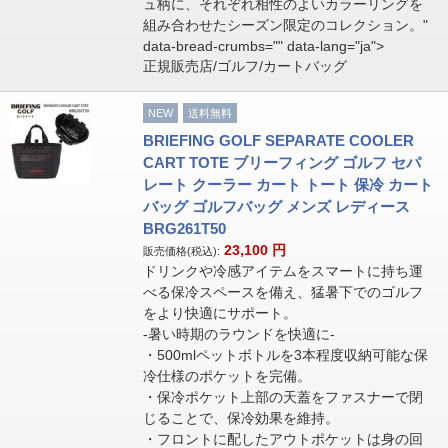
ュ柄に、それぞれ相性のよいカラーリングを
組み合わせたシーズン限定のコレクション。"
data-bread-crumbs="" data-lang="ja">
正規販売店/ゴルフ/カートバッグ
NEW
送料無料
BRIEFING GOLF SEPARATE COOLER
CART TOTE ブリーフィング ゴルフ セパ
レート クーラー カート トート 保冷 カート
バッグ ゴルフバッグ メンズ レディース
BRG261T50
23,100
円
販売価格(税込):
ドリンクや冷感アイテムをスマートに持ち運
べる保冷スペースを備え、猛暑下でのゴルフ
をより快適にサポート。
-暑い時期のラウンドを快適に-
・500mlペットボトルを3本程度収納可能な保
冷仕様のポケットを完備。
・保冷ポケット上部の天蓋をファスナーで閉
じることで、保冷効果を維持。
・フロントに配したアウトポケットは身の回