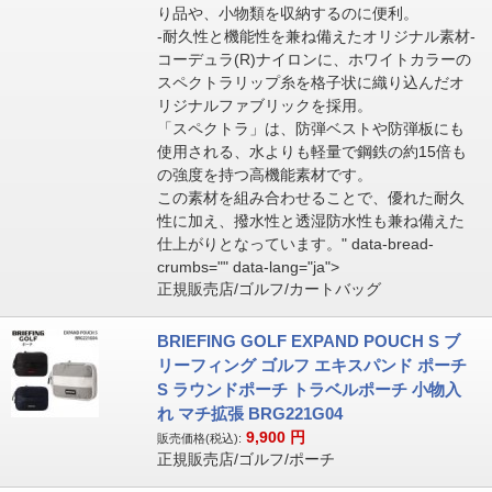
り品や、小物類を収納するのに便利。
-耐久性と機能性を兼ね備えたオリジナル素材-
コーデュラ(R)ナイロンに、ホワイトカラーの
スペクトラリップ糸を格子状に織り込んだオ
リジナルファブリックを採用。
「スペクトラ」は、防弾ベストや防弾板にも
使用される、水よりも軽量で鋼鉄の約15倍も
の強度を持つ高機能素材です。
この素材を組み合わせることで、優れた耐久
性に加え、撥水性と透湿防水性も兼ね備えた
仕上がりとなっています。" data-bread-
crumbs="" data-lang="ja">
正規販売店/ゴルフ/カートバッグ
BRIEFING GOLF EXPAND POUCH S ブ
リーフィング ゴルフ エキスパンド ポーチ
S ラウンドポーチ トラベルポーチ 小物入
れ マチ拡張 BRG221G04
9,900
円
販売価格(税込):
正規販売店/ゴルフ/ポーチ