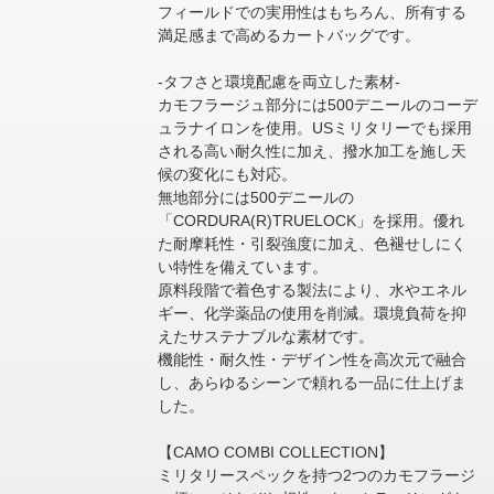
フィールドでの実用性はもちろん、所有する
満足感まで高めるカートバッグです。
-タフさと環境配慮を両立した素材-
カモフラージュ部分には500デニールのコーデ
ュラナイロンを使用。USミリタリーでも採用
される高い耐久性に加え、撥水加工を施し天
候の変化にも対応。
無地部分には500デニールの
「CORDURA(R)TRUELOCK」を採用。優れ
た耐摩耗性・引裂強度に加え、色褪せしにく
い特性を備えています。
原料段階で着色する製法により、水やエネル
ギー、化学薬品の使用を削減。環境負荷を抑
えたサステナブルな素材です。
機能性・耐久性・デザイン性を高次元で融合
し、あらゆるシーンで頼れる一品に仕上げま
した。
【CAMO COMBI COLLECTION】
ミリタリースペックを持つ2つのカモフラージ