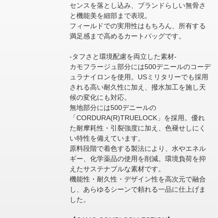
センスを落とし込み、ブランドらしい無骨さ
と機能美を細部まで表現。
フィールドでの実用性はもちろん、所有する
満足感まで高めるカートバッグです。
-タフさと環境配慮を両立した素材-
カモフラージュ部分には500デニールのコーデ
ュラナイロンを使用。USミリタリーでも採用
される高い耐久性に加え、撥水加工を施し天
候の変化にも対応。
無地部分には500デニールの
「CORDURA(R)TRUELOCK」を採用。優れ
た耐摩耗性・引裂強度に加え、色褪せしにく
い特性を備えています。
原料段階で着色する製法により、水やエネル
ギー、化学薬品の使用を削減。環境負荷を抑
えたサステナブルな素材です。
機能性・耐久性・デザイン性を高次元で融合
し、あらゆるシーンで頼れる一品に仕上げま
した。