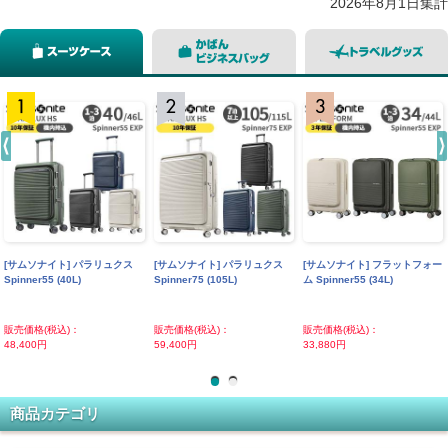
2026年8月1日集計
スーツケース
カバン ビジネスバッグ
ト
左
[サムソナイト] パラリュクス
[ace.GENE Label] ガジェタブ
cabeau TNE S3 THE NECK’S
[サムソナイト] パラリュクス
[ace.GENE Label] プロフレッ
cabeau EVOLUTION cool ト
[サムソナイト] フラットフォー
[ace.GENE Label] ガジェタブ
ココロ ショッピングカート プ
Spinner55 (40L)
ルエアV 20031
EVOLUTION トラベルピロー
Spinner75 (105L)
クス 67602
ラベルピロー
ム Spinner55 (34L)
ルエアV 20032
レーン&バイカラー
販売価格(税込)：
販売価格(税込)：
販売価格(税込)：
販売価格(税込)：
販売価格(税込)：
販売価格(税込)：
販売価格(税込)：
販売価格(税込)：
販売価格(税込)：
48,400円
36,300円
7,480円
59,400円
19,250円
8,580円
33,880円
37,400円
5,390円
商品カテゴリ