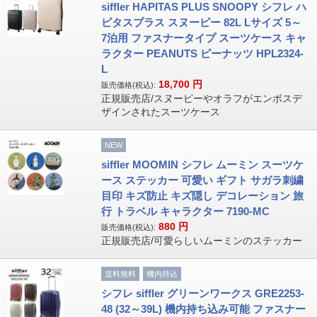
siffler HAPITAS PLUS SNOOPY シフレ ハ
ピタスプラス スヌーピー 82L Lサイズ 5～
7泊用 ファスナータイプ スーツケース キャ
ラクター PEANUTS ピーナッツ HPL2324-
L
18,700
円
販売価格(税込):
正規販売店/スヌーピーやオラフがエンボスデ
ザインされたスーツケース
NEW
siffler MOOMIN シフレ ムーミン スーツケ
ース ステッカー 可愛い ギフト サガラ刺繍
目印 キズ防止 キズ隠し デコレーション 旅
行 トラベル キャラクター 7190-MC
880
円
販売価格(税込):
正規販売店/可愛らしいムーミンのステッカー
送料無料
機内持込
シフレ siffler グリーンワークス GRE2253-
48 (32～39L) 機内持ち込み可能 ファスナー