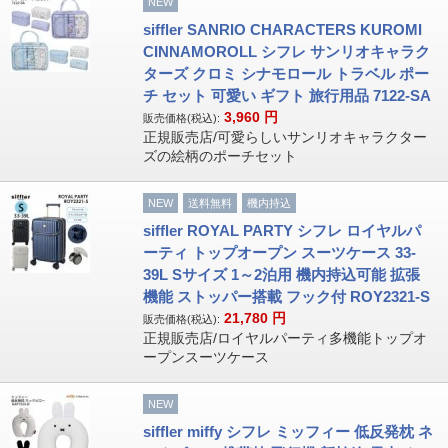
NEW
siffler SANRIO CHARACTERS KUROMI
CINNAMOROLL シフレ サンリオキャラク
ターズ クロミ シナモロール トラベル ポー
チ セット 可愛い ギフト 旅行用品 7122-SA
3,960
円
販売価格(税込):
正規販売店/可愛らしいサンリオキャラクター
ズの絵柄のポーチセット
NEW
送料無料
機内持込
siffler ROYAL PARTY シフレ ロイヤルパ
ーティ トップオープン スーツケース 33-
39L Sサイズ 1～2泊用 機内持込可能 拡張
機能 ストッパー搭載 フック付 ROY2321-S
21,780
円
販売価格(税込):
正規販売店/ロイヤルパーティ多機能トップオ
ープンスーツケース
NEW
siffler miffy シフレ ミッフィー 低反発枕 ネ