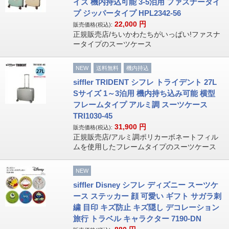
イズ 機内持込可能 3-5泊用 ファスナータイ
プ ジッパータイプ HPL2342-56
22,000
円
販売価格(税込):
正規販売店/ちいかわたちがいっぱい!ファスナ
ータイプのスーツケース
NEW
送料無料
機内持込
siffler TRIDENT シフレ トライデント 27L
Sサイズ 1～3泊用 機内持ち込み可能 横型
フレームタイプ アルミ調 スーツケース
TRI1030-45
31,900
円
販売価格(税込):
正規販売店/アルミ調ポリカーボネートフィル
ムを使用したフレームタイプのスーツケース
NEW
siffler Disney シフレ ディズニー スーツケ
ース ステッカー 顔 可愛い ギフト サガラ刺
繍 目印 キズ防止 キズ隠し デコレーション
旅行 トラベル キャラクター 7190-DN