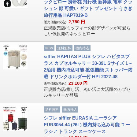
ックピロー 携帯枕 飛行機 新幹線 電車 クッ
ション 顔 可愛い ギフト プレゼント うさぎ
旅行用品 HAP7019-B
2,750
円
販売価格(税込):
正規販売店/ミッフィーの顔デザインが可愛ら
しい低反発のネックピロー
NEW
送料無料
機内持込
siffler HAPITAS PLUS シフレ ハピタスプ
ラス カプセルキャリー 33-39L Sサイズ 1～
2泊用 機内持込可能 拡張機能 ストッパー搭
載 ドリンクホルダー付 HPL2327-48
23,100
円
販売価格(税込):
正規販売店/推し活、ぬい活に大活躍のカプセ
ルキャリーが登場
送料無料
機内持込
シフレ siffler EURASIA ユーラシア
EUR3054-44 (26L) 機内持ち込み可能 ユー
ラシア トランク スーツケース