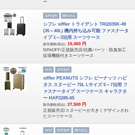
ー
送料無料
機内持込
シフレ siffler トライデント TRI2035K-49
(35～40L) 機内持ち込み可能 ファスナータ
イプ 1～3泊用 スーツケース
15,400
円
販売価格(税込):
50%OFF/正規販売店/抗菌パーツ・防臭加工
拡張機能付きスーツケース
NEW
送料無料
siffler PEANUTS シフレ ピーナッツ ハピ
タス スヌーピー 75L Lサイズ 5～7泊用 フ
ァスナータイプ スーツケース キャラクタ
ー HAP2285-65
27,500
円
販売価格(税込):
正規販売店/スヌーピーが大きくデザインされ
たスーツケース
NEW
送料無料
機内持込