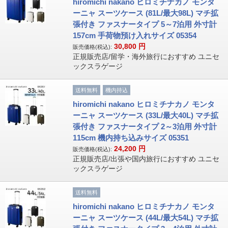
hiromichi nakano ヒロミチナカノ モンタ
ーニャ スーツケース (81L/最大98L) マチ拡
張付き ファスナータイプ 5～7泊用 外寸計
157cm 手荷物預け入れサイズ 05354
30,800
円
販売価格(税込):
正規販売店/留学・海外旅行におすすめ ユニセ
ックスラゲージ
送料無料
機内持込
hiromichi nakano ヒロミチナカノ モンタ
ーニャ スーツケース (33L/最大40L) マチ拡
張付き ファスナータイプ 2～3泊用 外寸計
115cm 機内持ち込みサイズ 05351
24,200
円
販売価格(税込):
正規販売店/出張や国内旅行におすすめ ユニセ
ックスラゲージ
送料無料
hiromichi nakano ヒロミチナカノ モンタ
ーニャ スーツケース (44L/最大54L) マチ拡