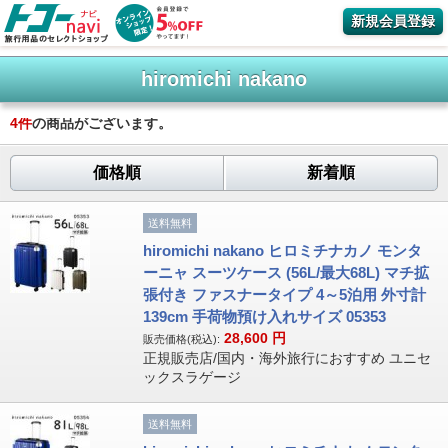
新規会員登録
hiromichi nakano
4
件
の商品がございます。
価格順
新着順
送料無料
hiromichi nakano ヒロミチナカノ モンタ
ーニャ スーツケース (56L/最大68L) マチ拡
張付き ファスナータイプ 4～5泊用 外寸計
139cm 手荷物預け入れサイズ 05353
28,600
円
販売価格(税込):
正規販売店/国内・海外旅行におすすめ ユニセ
ックスラゲージ
送料無料