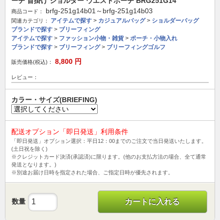
ーチ 首掛け ショルダー ウエストポーチ BRG251G14
brfg-251g14b01～brfg-251g14b03
商品コード：
アイテムで探す
>
カジュアルバッグ
>
ショルダーバッグ
関連カテゴリ：
ブランドで探す
>
ブリーフィング
アイテムで探す
>
ファッション小物・雑貨
>
ポーチ・小物入れ
ブランドで探す
>
ブリーフィング
>
ブリーフィングゴルフ
8,800
円
販売価格(税込)：
レビュー：
カラー・サイズ(BRIEFING)
配送オプション「即日発送」利用条件
「即日発送」オプション選択：平日12：00までのご注文で当日発送いたします。
(土日祝を除く)
※クレジットカード決済(承認済)に限ります。(他のお支払方法の場合、全て通常
発送となります。)
※別途お届け日時を指定された場合、ご指定日時が優先されます。
数量
カートに入れる