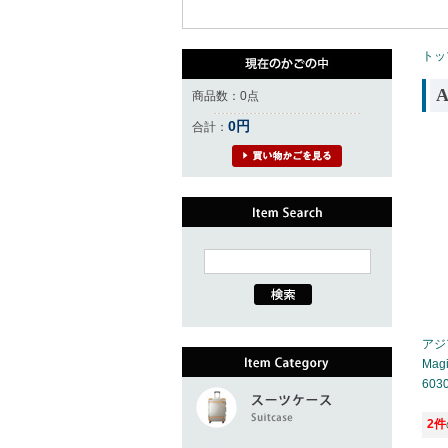
トッ
商品数：0点
0円
合計：
アジ
Magi
603
2件