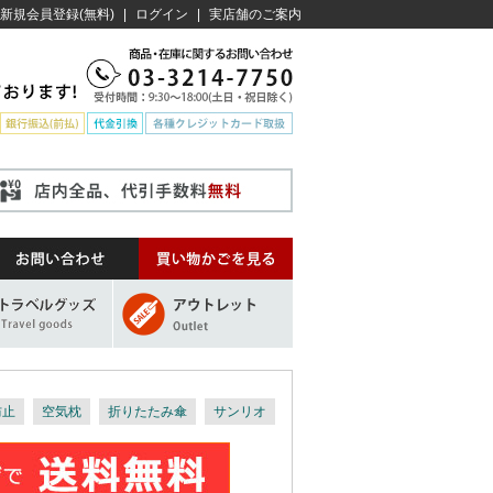
新規会員登録(無料)
|
ログイン
|
実店舗のご案内
防止
空気枕
折りたたみ傘
サンリオ