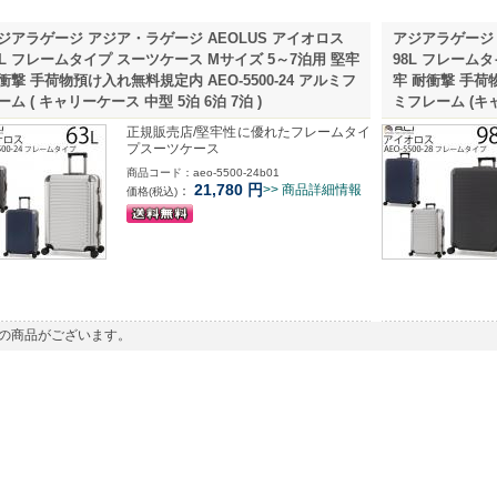
ジアラゲージ アジア・ラゲージ AEOLUS アイオロス
アジアラゲージ 
3L フレームタイプ スーツケース Mサイズ 5～7泊用 堅牢
98L フレームタ
衝撃 手荷物預け入れ無料規定内 AEO-5500-24 アルミフ
牢 耐衝撃 手荷物
ーム ( キャリーケース 中型 5泊 6泊 7泊 )
ミフレーム (キャ
正規販売店/堅牢性に優れたフレームタイ
プスーツケース
商品コード：aeo-5500-24b01
21,780
円
>> 商品詳細情報
：
価格(税込)
の商品がございます。