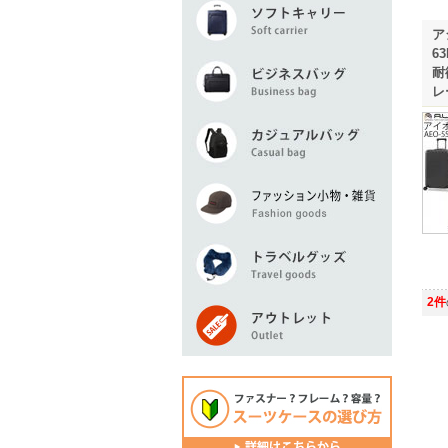
ア
6
耐
レ
2件