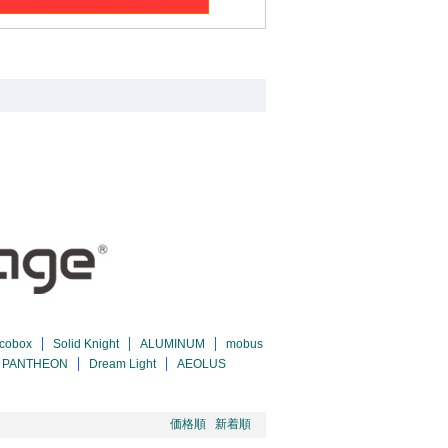
cobox
Solid Knight
ALUMINUM
mobus
PANTHEON
Dream Light
AEOLUS
価格順
新着順