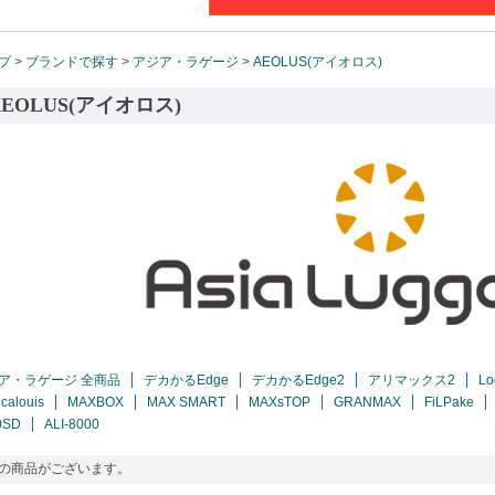
プ
>
ブランドで探す
>
アジア・ラゲージ
>
AEOLUS(アイオロス)
AEOLUS(アイオロス)
ア・ラゲージ 全商品
デカかるEdge
デカかるEdge2
アリマックス2
Lo
calouis
MAXBOX
MAX SMART
MAXsTOP
GRANMAX
FiLPake
0SD
ALI-8000
の商品がございます。