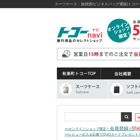
スーツケース・旅雑貨/ビジネスバッグ通販|トコー / 
会員登録
5%
>>オンラインショップ限定！
で
>>レビュー記入＆応募でQUOカードプレゼン