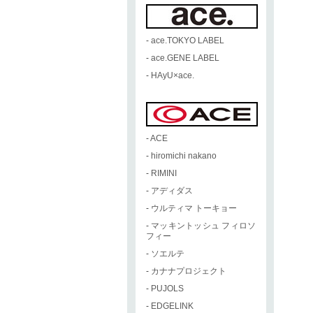
-
ace.TOKYO LABEL
-
ace.GENE LABEL
-
HAyU×ace.
-
ACE
-
hiromichi nakano
-
RIMINI
-
アディダス
-
ウルティマ トーキョー
-
マッキントッシュ フィロソ
フィー
-
ソエルテ
-
カナナプロジェクト
-
PUJOLS
-
EDGELINK