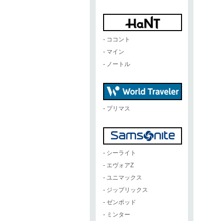
-
ココント
-
マイン
-
ノートル
-
プリマス
-
シーライト
-
エヴォアZ
-
ユニマックス
-
ジップリックス
-
ゼンポッド
-
ミンター