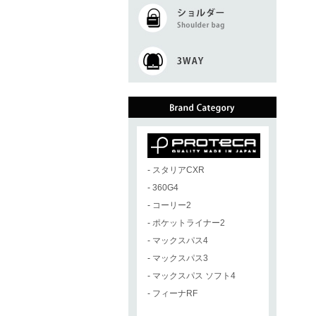
-
スタリアCXR
-
360G4
-
コーリー2
-
ポケットライナー2
-
マックスパス4
-
マックスパス3
-
マックスパス ソフト4
-
フィーナRF