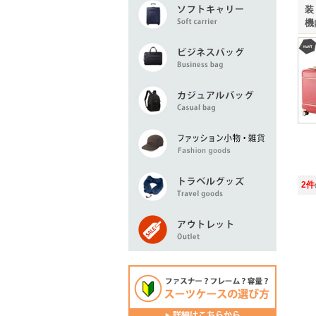
装
機
2件