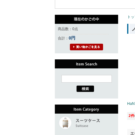
トッ
商品数：0点
0円
合計：
Ha
2件
エ