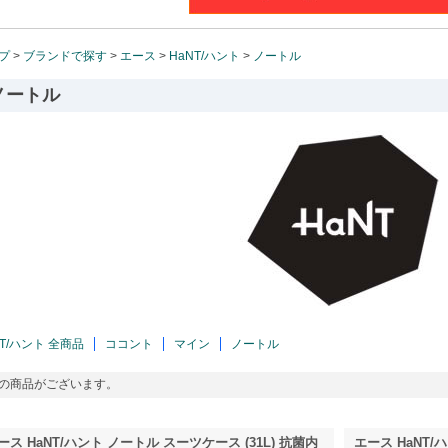
プ
>
ブランドで探す
>
エース
>
HaNT/ハント
>
ノートル
ノートル
NT/ハント 全商品
ココント
マイン
ノートル
の商品がございます。
ース HaNT/ハント ノートル スーツケース (31L) 抗菌内
エース HaNT/