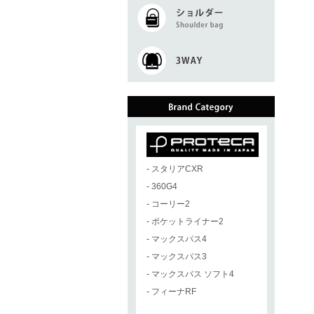
-
スタリアCXR
-
360G4
-
コーリー2
-
ポケットライナー2
-
マックスパス4
-
マックスパス3
-
マックスパス ソフト4
-
フィーナRF