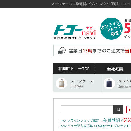
スーツケース・旅雑貨/ビジネスバッグ通販|トコー 
会員登録
5%
>>オンラインショップ限定！
で
>>レビュー記入＆応募でQUOカードプレゼン