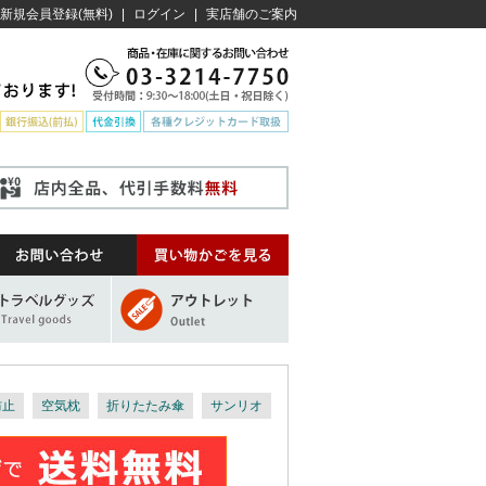
新規会員登録(無料)
|
ログイン
|
実店舗のご案内
防止
空気枕
折りたたみ傘
サンリオ