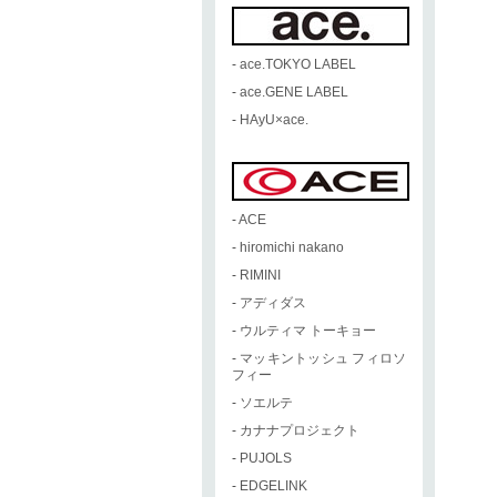
-
ace.TOKYO LABEL
-
ace.GENE LABEL
-
HAyU×ace.
-
ACE
-
hiromichi nakano
-
RIMINI
-
アディダス
-
ウルティマ トーキョー
-
マッキントッシュ フィロソ
フィー
-
ソエルテ
-
カナナプロジェクト
-
PUJOLS
-
EDGELINK