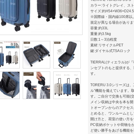
カラー:ライトグレイ、ス
サイズ:約H54×W36×D24.5 
※国際線・国内線100席
規定が異なる場合がありま
容量:約33L
重量:約3.5kg
日数:1～3泊程度
素材:リサイクルPET
鍵:ダイヤル式TSAロック
TIERRAL(ティエラル
ンセプトのもと提供する、
す。
TORERU 3.0シリー
ル”機能を備えています。
す。ご自分で交換も可能(
メイン収納は中央を本を開
トオープンからのアクセス
とめると、ワンルームとし
開け方と、荷室の使い方を
PC収納ポケットや荷物を
ど使い勝手をあげる機能を