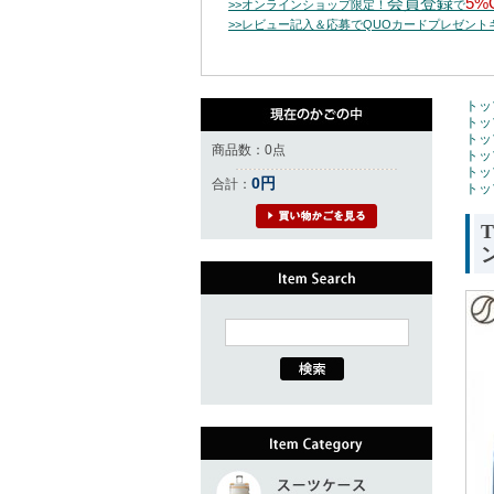
会員登録
5%
>>オンラインショップ限定！
で
>>レビュー記入＆応募でQUOカードプレゼン
トッ
トッ
トッ
商品数：0点
トッ
トッ
0円
合計：
トッ