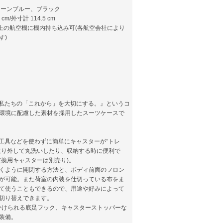
トーンブルー、ブラック
cm/外寸計 114.5 cm
以上の航空機に機内持ち込み可(各航空会社により
す)
)が『私たちの「これから」を大切にする。』というコ
環境に配慮した素材を採用したスーツケースで
ズは、工具などを使わずに簡単にキャスターが“トレ
取り外して丸洗いしたり、収納する時に便利で
交換用キャスターは別売り)。
くように開閉する方法と、ボディ前面のフロン
が可能。また荷室の内装を仕切っている布をま
て使うこともできるので、用途や好みによって
切り替えできます。
かけられる底足フック、キャスターストッパーな
装備。