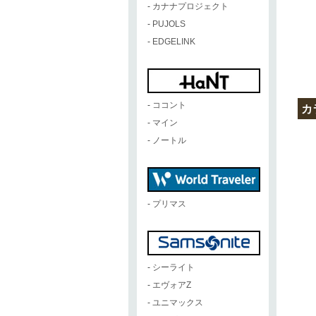
-
カナナプロジェクト
-
PUJOLS
-
EDGELINK
-
ココント
カ
-
マイン
-
ノートル
-
プリマス
-
シーライト
-
エヴォアZ
-
ユニマックス