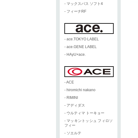
-
マックスパス ソフト4
-
フィーナRF
-
ace.TOKYO LABEL
-
ace.GENE LABEL
-
HAyU×ace.
-
ACE
-
hiromichi nakano
-
RIMINI
-
アディダス
-
ウルティマ トーキョー
-
マッキントッシュ フィロソ
フィー
-
ソエルテ