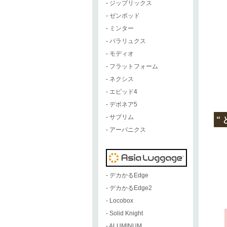
-
ジップリックス
-
ゼンポッド
-
ミンター
-
パラリュクス
-
モディオ
-
フラットフォーム
-
ネクシス
-
エピッド4
-
デボネア5
-
サブリム
“
-
アーバニクス
-
デカかるEdge
-
デカかるEdge2
-
Locobox
-
Solid Knight
-
ALUMINUM