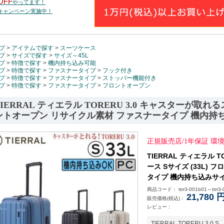
OFF
やってます！
トキャンペーン実施中！
プ
>
アイテムで探す
>
スーツケース
プ
>
サイズで探す
>
サイズ～45L
プ
>
特徴で探す
>
機内持ち込み可能
プ
>
特徴で探す
>
ファスナータイプ
>
フック付き
プ
>
特徴で探す
>
ファスナータイプ
>
ストッパー機能付き
プ
>
特徴で探す
>
ファスナータイプ
>
フロントオープン
TIERRAL ティエラル TORERU 3.0 キャスターが取れる
ントオープン リサイクル素材 ファスナータイプ 機内持
正規販売店/1年保証 
TIERRAL ティエラル 
ース Sサイズ (33L)
タイプ 機内持ち込みサ
商品コード： ttrr3-001b01～ttrr3-
21,780
販売価格(税込)：
レビュー：
TIERRAL TORERU 3.0 S