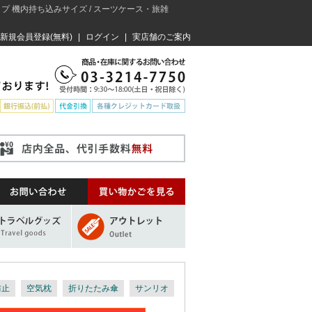
タイプ 機内持ち込みサイズ / スーツケース・旅雑
新規会員登録(無料)
|
ログイン
|
実店舗のご案内
防止
空気枕
折りたたみ傘
サンリオ