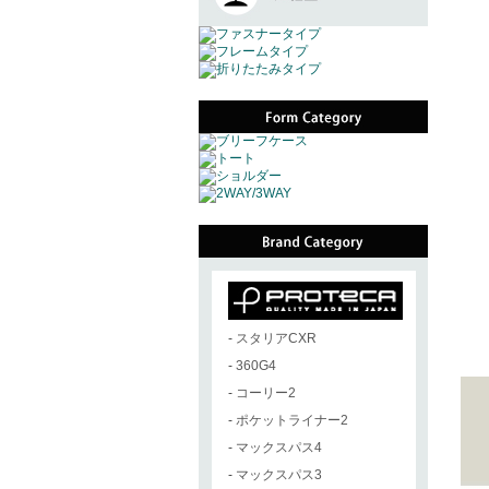
-
スタリアCXR
-
360G4
-
コーリー2
-
ポケットライナー2
-
マックスパス4
-
マックスパス3