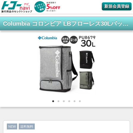
新規会員登録
Columbia コロンビア LBフローレス30Lバックパック お弁当専用コンパートメント付き 男女兼用 撥水 PC収納 スクールバッグ PU8679
NEW
送料無料