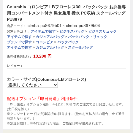
Columbia コロンビア LBフローレス30Lバックパック お弁当専
用コンパートメント付き 男女兼用 撥水 PC収納 スクールバッグ
PU8679
clmba-pu8679b01～clmba-pu8679b04
商品コード：
アイテムで探す
>
ビジネスバッグ
>
ビジネスリュック
関連カテゴリ：
アイテムで探す
>
カジュアルバッグ
>
バックパック・リュック
ブランドで探す
>
コロンビア
>
バックパック
アイテムで探す
>
カジュアルバッグ
>
スクールバッグ
13,200
円
販売価格(税込)：
レビュー：
カラー・サイズ(Columbia-LBフローレス)
配送オプション「即日発送」利用条件
「即日発送」オプション選択：平日12：00までのご注文で当日発送いたします。
(土日祝を除く)
※クレジットカード決済(承認済)に限ります。(他のお支払方法の場合、全て通常
発送となります。)
※別途お届け日時を指定された場合、ご指定日時が優先されます。