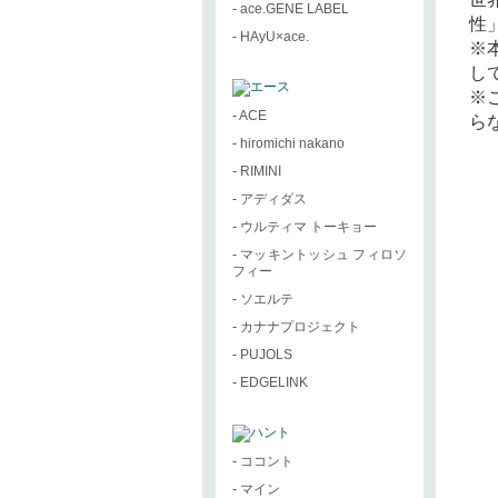
-
ace.GENE LABEL
性
-
HAyU×ace.
※
し
※
-
ACE
ら
-
hiromichi nakano
-
RIMINI
-
アディダス
-
ウルティマ トーキョー
-
マッキントッシュ フィロソ
フィー
-
ソエルテ
-
カナナプロジェクト
-
PUJOLS
-
EDGELINK
-
ココント
-
マイン