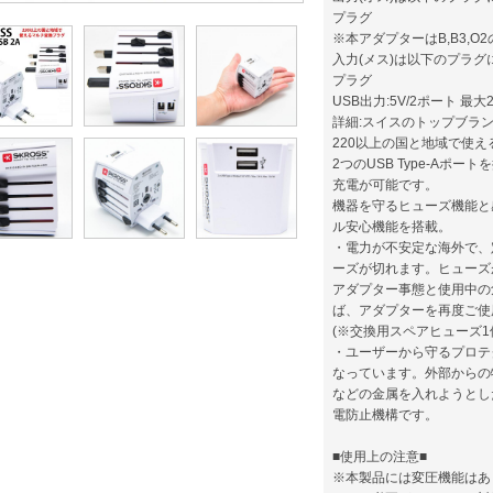
プラグ
※本アダプターはB,B3,
入力(メス)は以下のプラグに
プラグ
USB出力:5V/2ポート 最大2
詳細:スイスのトップブランドW
220以上の国と地域で使
2つのUSB Type-A
充電が可能です。
機器を守るヒューズ機能と
ル安心機能を搭載。
・電力が不安定な海外で、定
ーズが切れます。ヒューズ
アダプター事態と使用中の
ば、アダプターを再度ご使
(※交換用スペアヒューズ1
・ユーザーから守るプロテ
なっています。外部からの
などの金属を入れようとし
電防止機構です。
■使用上の注意■
※本製品には変圧機能はあ