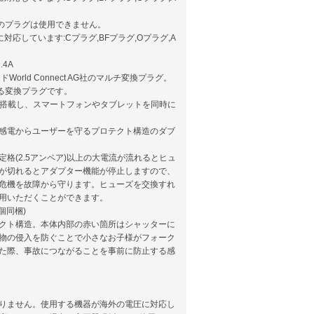
O2のプラグは使用できません。
対応しています:Cプラグ,BFプラグ,Oプラグ,A
.4A
orld Connect AG社のマルチ変換プラグ。
える変換プラグです。
ポートを搭載し、スマートフォンやタブレットを同時に
感電からユーザーを守るプロテクト構造のダブ
格(2.5アンペア)以上の大電流が流れるとヒュ
が切れるとアダプター機能が停止しますので、
危機を故障から守ります。ヒューズを交換すれ
用いただくことができます。
個同梱)
クト構造。本体内部の赤い箇所はシャッターに
物の侵入を防ぐことで小さなお子様がフォーク
た際、事故につながることを事前に防止する感
りません。使用する機器が海外の電圧に対応し