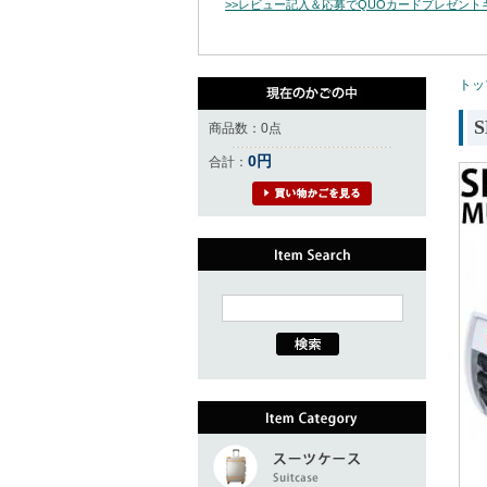
>>レビュー記入＆応募でQUOカードプレゼン
トッ
商品数：0点
0円
合計：