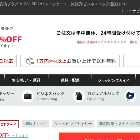
換プラグ MUV USB 2A / スーツケース・旅雑貨/ビジネスバッグ通販|トコー
トコーナビ
通勤リュック
ショッピングキャリー
防犯対策・スキミング
OFF
やってます！