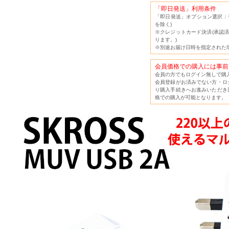
「即日発送」利用条件
「即日発送」オプション選択：平
を除く)
※クレジットカード決済(承認済
ります。)
※別途お届け日時を指定された
会員価格での購入には事前
会員の方でもログイン無しで購
会員登録がお済みでない方・ロ
り購入手続きへお進みいただき
格での購入が可能となります。