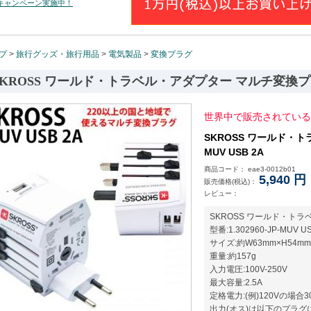
トキャンペーン実施中！
プ
>
旅行グッズ・旅行用品
>
電気製品
>
変換プラグ
SKROSS ワールド・トラベル・アダプター マルチ変換プラグ
世界中で販売されている
SKROSS ワールド・
MUV USB 2A
商品コード： eae3-0012b01
5,940
円
販売価格(税込)：
レビュー：
SKROSS ワールド・ト
型番:1.302960-JP-MUV US
サイズ:約W63mm×H54mm
重量:約157g
入力電圧:100V-250V
最大容量:2.5A
定格電力:(例)120Vの場合3
出力(オス)は以下のプラグに