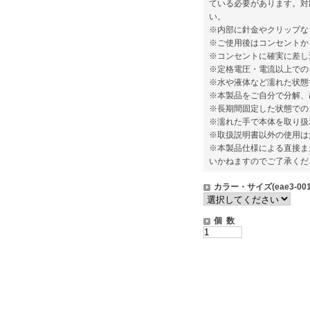
ている必要があります。対
い。
※内部に針金やクリップな
※ご使用後はコンセントか
※コンセントに確実に差し
※定格電圧・電流以上での
※水や液体など濡れた状態
※本製品をご自分で分解、
※長期間固定した状態での
※濡れた手で本体を取り扱
※取扱説明書以外の使用は
※本製品仕様による直接ま
いかねますのでご了承くだ
カラー・サイズ(eae3-001
個 数