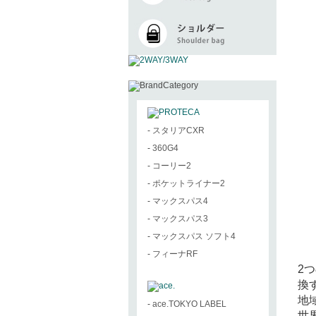
-
スタリアCXR
-
360G4
-
コーリー2
-
ポケットライナー2
-
マックスパス4
-
マックスパス3
-
マックスパス ソフト4
-
フィーナRF
2
換
地
-
ace.TOKYO LABEL
世