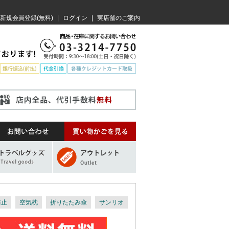
新規会員登録(無料)
|
ログイン
|
実店舗のご案内
防止
空気枕
折りたたみ傘
サンリオ