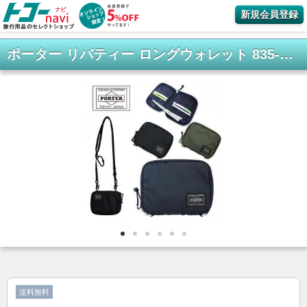
新規会員登録
ポーター リバティー ロングウォレット 835-16501 PORTER LIBERTY 吉田カバン 二つ折り 財布 日本製 ナイロン シンプル 小銭入れあり ショルダー ギフト
送料無料