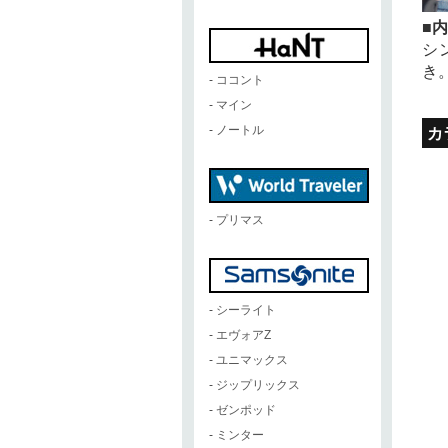
■
シ
き
-
ココント
-
マイン
-
ノートル
カ
-
プリマス
-
シーライト
-
エヴォアZ
-
ユニマックス
-
ジップリックス
-
ゼンポッド
-
ミンター