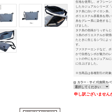
生地を使用し、オフシーン
したカジュアルシリーズ「A
タテ糸に白いナイロン糸、
ポリエステル原着糸を用い
糸をグレー系に染色するこ
げました。
タテ糸の色味がうっすらと
コ糸のポリエステルが表情
たときに生じるシワによっ
す。
ファスナーエンドなど、ポ
かで自然なシボが魅力のレ
ットの中にもカジュアルに
に仕上げました。
※当商品は各種割引の対象
カラー・サイズ(吉田カバン
申し訳ございません