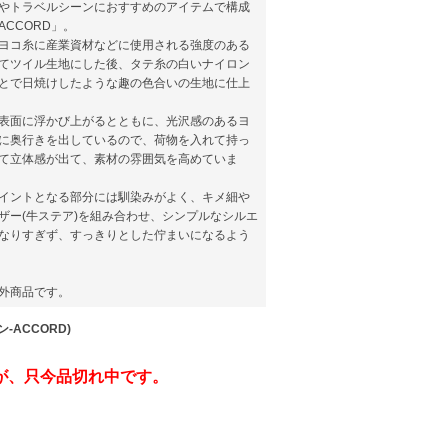
やトラベルシーンにおすすめのアイテムで構成
CCORD」。
ヨコ糸に産業資材などに使用される強度のある
てツイル生地にした後、タテ糸の白いナイロン
とで日焼けしたような趣の色合いの生地に仕上
表面に浮かび上がるとともに、光沢感のあるヨ
に奥行きを出しているので、荷物を入れて持っ
て立体感が出て、素材の雰囲気を高めていま
イントとなる部分には馴染みがよく、キメ細や
ザー(牛ステア)を組み合わせ、シンプルなシルエ
なりすぎず、すっきりとした佇まいになるよう
外商品です。
-ACCORD)
が、只今品切れ中です。