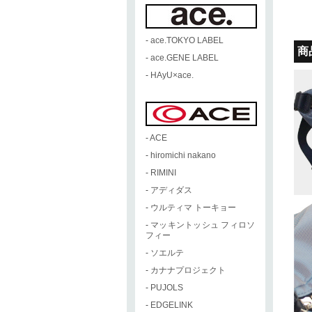
-
ace.TOKYO LABEL
商
-
ace.GENE LABEL
-
HAyU×ace.
-
ACE
-
hiromichi nakano
-
RIMINI
-
アディダス
-
ウルティマ トーキョー
-
マッキントッシュ フィロソ
フィー
-
ソエルテ
-
カナナプロジェクト
-
PUJOLS
-
EDGELINK