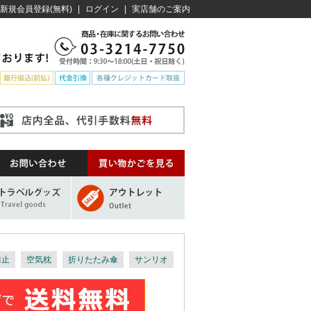
新規会員登録(無料)
|
ログイン
|
実店舗のご案内
防止
空気枕
折りたたみ傘
サンリオ