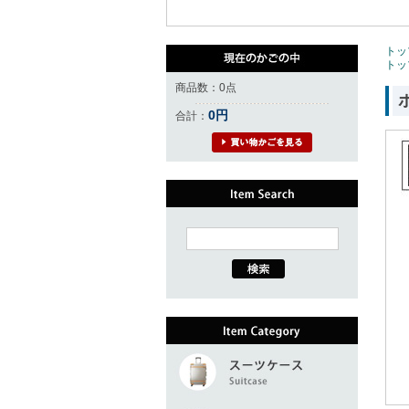
トッ
トッ
商品数：0点
0円
合計：