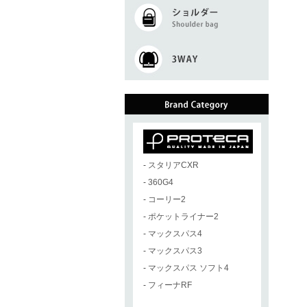
-
スタリアCXR
-
360G4
-
コーリー2
-
ポケットライナー2
-
マックスパス4
-
マックスパス3
-
マックスパス ソフト4
-
フィーナRF