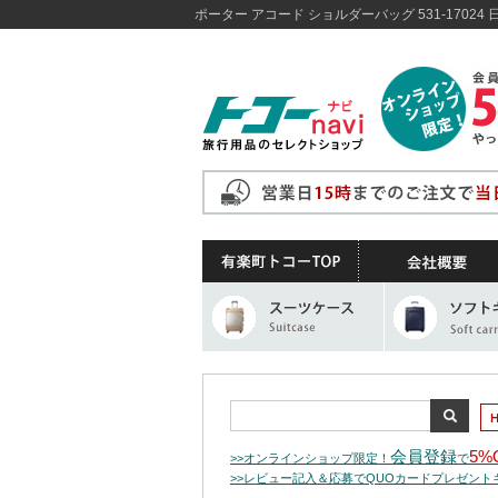
ポーター アコード ショルダーバッグ 531-1702
会員登録
5%
>>オンラインショップ限定！
で
>>レビュー記入＆応募でQUOカードプレゼン