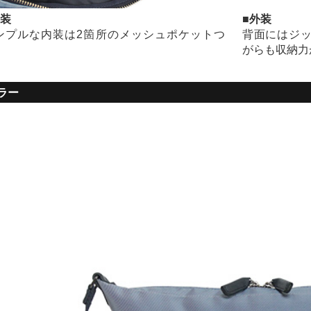
内装
■外装
ンプルな内装は2箇所のメッシュポケットつ
背面にはジ
。
がらも収納力
ラー