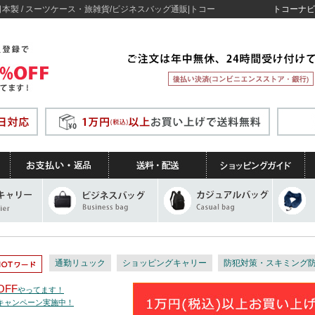
4 日本製 / スーツケース・旅雑貨/ビジネスバッグ通販|トコー
トコーナビ
通勤リュック
ショッピングキャリー
防犯対策・スキミング
OFF
やってます！
トキャンペーン実施中！