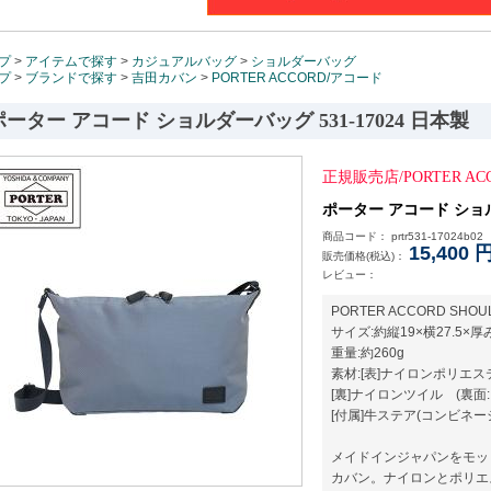
プ
>
アイテムで探す
>
カジュアルバッグ
>
ショルダーバッグ
プ
>
ブランドで探す
>
吉田カバン
>
PORTER ACCORD/アコード
ポーター アコード ショルダーバッグ 531-17024 日本製
正規販売店/PORTER 
ポーター アコード ショルダ
商品コード： prtr531-17024b02
15,400
販売価格(税込)：
レビュー：
PORTER ACCORD SHOUL
サイズ:約縦19×横27.5×厚み
重量:約260g
素材:[表]ナイロンポリエ
[裏]ナイロンツイル (裏面
[付属]牛ステア(コンビネー
メイドインジャパンをモッ
カバン。ナイロンとポリエ