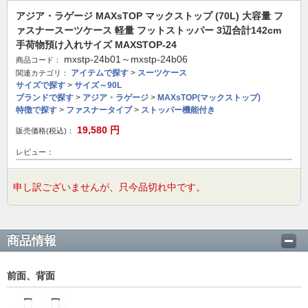
アジア・ラゲージ MAXsTOP マックストップ (70L) 大容量 フ
ァスナースーツケース 軽量 フットストッパー 3辺合計142cm
手荷物預け入れサイズ MAXSTOP-24
mxstp-24b01～mxstp-24b06
商品コード：
アイテムで探す
>
スーツケース
関連カテゴリ：
サイズで探す
>
サイズ～90L
ブランドで探す
>
アジア・ラゲージ
>
MAXsTOP(マックストップ)
特徴で探す
>
ファスナータイプ
>
ストッパー機能付き
19,580
円
販売価格(税込)：
レビュー：
申し訳ございませんが、只今品切れ中です。
商品情報
前面、背面