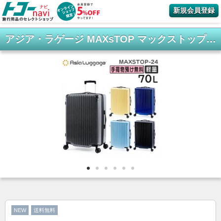
新規会員登録
アジア・ラゲージ MAXsTOP マックストップ (70L) 大容量 ファスナースーツケース 軽量 フットストッパー 3辺合計142cm 手荷物預け入れサイズ MAXSTOP-24
NEW
送料無料