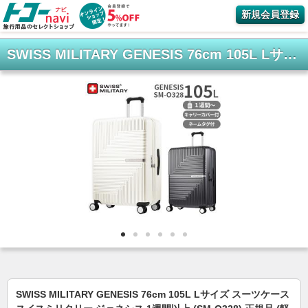
新規会員登録
SWISS MILITARY GENESIS 76cm 105L Lサイズ スーツケース スイスミリタリー ジェネシス 1週間以上 (SM-O328) 正規品 (軽量 キャリーケース キャリーバッグ 大型)
SWISS MILITARY GENESIS 76cm 105L Lサイズ スーツケース